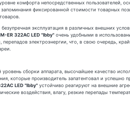
уровне комфорта непосредственных пользователей, ос
 запоминания фиксированной стоимости товарных пози
товаров.
 безупречная эксплуатация в различных внешних услов
ы
M-ER 322AC LED "Ibby"
очень удобными в использован
 перепадов электроэнергии, что, в свою очередь, кра
ареи.
уровень сборки аппарата, высочайшее качество испол
ния, которые производитель запатентовал и успешно 
22AC LED "Ibby"
устойчиво реагируют на внешние агре
нические воздействия, влагу, резкие перепады темпер