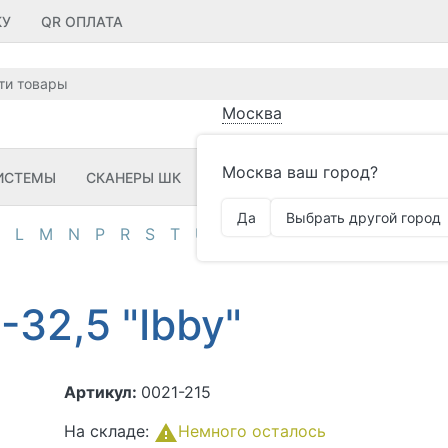
КУ
QR ОПЛАТА
Москва
Москва ваш город?
ИСТЕМЫ
СКАНЕРЫ ШК
ПРИНТЕРЫ ШК
ПО
ЗИП
Да
Выбрать другой город
L
M
N
P
R
S
T
U
V
Z
А
Д
И
К
М
О
П
32,5 "Ibby"
Артикул:
0021-215
На складе:
Немного осталось