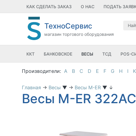
КАК СДЕЛАТЬ ЗАКАЗ
О НАС
ПОДАТЬ ЗАЯВ
ТехноСервис
магазин торгового оборудования
ККТ
БАНКОВСКОЕ
ВЕСЫ
ТСД
POS-С
A
B
C
D
E
F
G
H
I
K
Главная
→
Весы
▼
→
Весы M-ER
▼
↓
Весы M-ER 322AC-