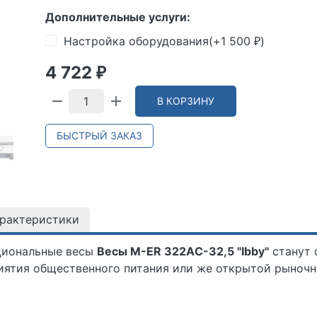
Дополнительные услуги:
Настройка оборудования(+
1 500
)
₽
4 722
₽
В КОРЗИНУ
БЫСТРЫЙ ЗАКАЗ
арактеристики
циональные весы
Весы M-ER 322AС-32,5 "Ibby"
станут 
риятия общественного питания или же открытой рыноч