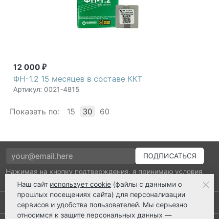
12 000
₽
ФН-1.2 15 месяцев в составе ККТ
Артикул: 0021-4815
Показать по:
15
30
60
Нажимая на кнопку подтверждения, я принимаю условия
политики обработки персональных данных
Наш сайт
использует cookie
(файлы с данными о
прошлых посещениях сайта) для персонализации
Выполнено заказов: 52520
сервисов и удобства пользователей. Мы серьезно
относимся к защите персональных данных —