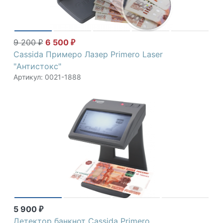
9 200
6 500
₽
₽
Cassida Примеро Лазер Primero Laser
"Антистокс"
Артикул: 0021-1888
5 900
₽
Детектор банкнот Cassida Primero