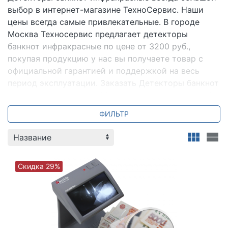
выбор в интернет-магазине ТехноСервис. Наши
цены всегда самые привлекательные. В городе
Москва Техносервис предлагает детекторы
банкнот инфракрасные по цене от 3200 руб.,
покупая продукцию у нас вы получаете товар с
официальной гарантией и поддержкой на весь
период эксплуатации. Заказать Детекторы банкнот
инфракрасные городе Москва можно с доставкой
и настройкой. Всегда для вас специальные
ФИЛЬТР
предложения и акции. Мы всегда готовы ответить
на ваши вопросы по телефону +7 (800) 2018-054.
Скидка 29%
Спектр
|
docash
|
cassida
|
DORS
|
Mbox