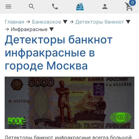
0
Главная
→
Банковское
▼
→
Детекторы банкнот
▼
→
Инфракрасные
▼
Детекторы банкнот
инфракрасные в
городе Москва
Детекторы банкнот инфракрасные
всегда большой