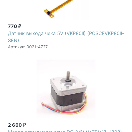
770
₽
Датчик выхода чека 5V (VKP80II) (PCSCFVKP80II-
SEN)
Артикул: 0021-4727
2 600
₽