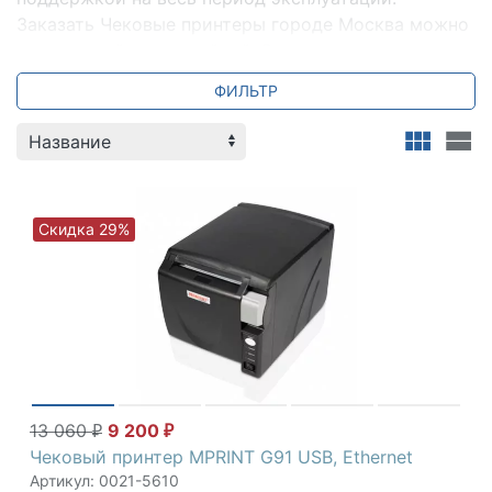
Заказать Чековые принтеры городе Москва можно
с доставкой и настройкой. Всегда для вас
специальные предложения и акции. Мы всегда
ФИЛЬТР
готовы ответить на ваши вопросы по телефону +7
(800) 2018-054.
Скидка 29%
POScenter
|
MERTECH
|
Атол
|
Штрих-
М
|
BSMART
|
Paytor
|
G-
Sense
|
SNBC
|
Sewoo
|
posiflex
|
Custom
|
iDPRT
13 060
9 200
₽
₽
Чековый принтер MPRINT G91 USB, Ethernet
Артикул: 0021-5610