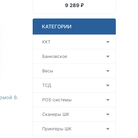
9 289
₽
КАТЕГОРИИ
ККТ
Банковское
Весы
ТСД
рмой 8.
POS-системы
Сканеры ШК
Принтеры ШК