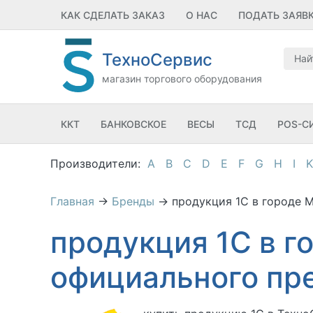
КАК СДЕЛАТЬ ЗАКАЗ
О НАС
ПОДАТЬ ЗАЯВ
ТехноСервис
магазин торгового оборудования
ККТ
БАНКОВСКОЕ
ВЕСЫ
ТСД
POS-С
A
B
C
D
E
F
G
H
I
K
Главная
→
Бренды
→
продукция 1C в городе 
продукция 1C в г
официального пр