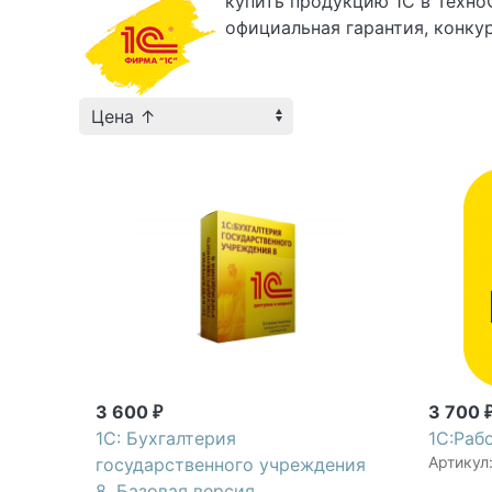
купить
продукцию 1C в
Техно
официальная гарантия, конку
3 600
3 700
₽
1С: Бухгалтерия
1С:Раб
Артикул
государственного учреждения
8. Базовая версия