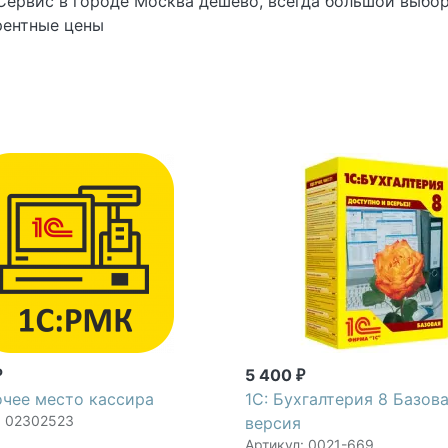
Сервис в городе Москва дешево, всегда большой выбор
рентные цены
5 400
₽
₽
очее место кассира
1С: Бухгалтерия 8 Базов
: 02302523
версия
Артикул: 0021-669