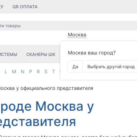
КУ
QR ОПЛАТА
Москва
Москва ваш город?
ИСТЕМЫ
СКАНЕРЫ ШК
ПРИНТЕРЫ ШК
ПО
ЗИП
Да
Выбрать другой город
L
M
N
P
R
S
T
U
V
Z
А
Д
И
К
М
О
П
Москва у официального представителя
ороде Москва у
едставителя