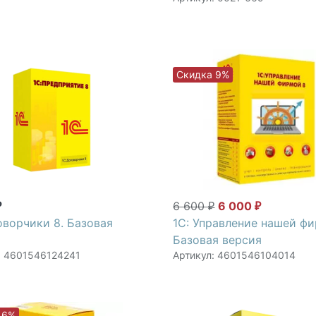
Скидка 9%
6 600
6 000
₽
₽
₽
оворчики 8. Базовая
1С: Управление нашей фи
Базовая версия
: 4601546124241
Артикул: 4601546104014
 6%