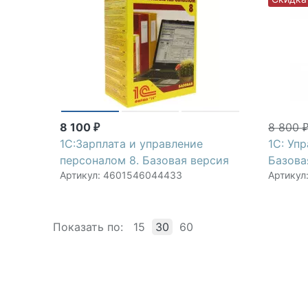
8 100
8 800
₽
1С:Зарплата и управление
1С: Уп
персоналом 8. Базовая версия
Базова
Артикул: 4601546044433
Артикул
Показать по:
15
30
60