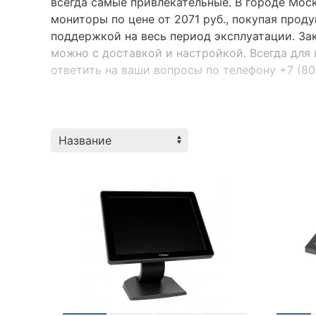
всегда самые привлекательные. В городе Мос
мониторы по цене от 2071 руб., покупая прод
поддержкой на весь период эксплуатации. З
можно с доставкой и настройкой. Всегда для
ответить на ваши вопросы по телефону +7 (80
POScenter
|
MERTECH
|
Атол
|
Paytor
|
G-S