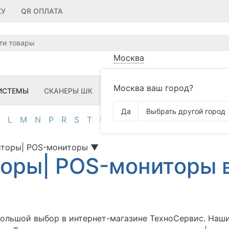
КУ
QR ОПЛАТА
Москва
Москва ваш город?
ИСТЕМЫ
СКАНЕРЫ ШК
ПРИНТЕРЫ ШК
ПО
ЗИП
Да
Выбрать другой город
L
M
N
P
R
S
T
U
V
Z
А
Д
И
К
М
О
П
иторы| POS-мониторы
▼
оры| POS-мониторы 
большой выбор в интернет-магазине ТехноСервис. Наш