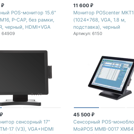
0
11 600
₽
₽
ный POS-монитор 15.6"
Монитор POScenter МКT
M16, P-CAP, без рамки,
(1024x768, VGA, 1.8 м,
R, черный, HDMI+VGA
подставка), черный
: 64909
Артикул: 6150
0
45 500
₽
₽
нитор сенсорный 17"
Сенсорный POS-монобло
 TM-17 (V3), VGA+HDMI
МойPOS MMB-0017 XM64