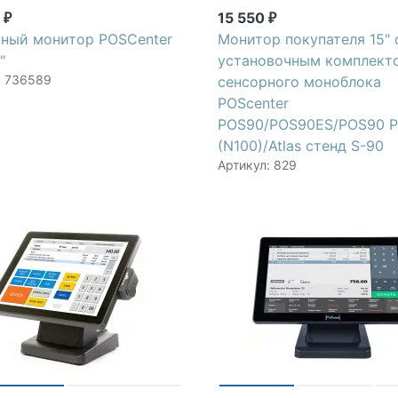
0
15 550
₽
₽
ный монитор POSCenter
Монитор покупателя 15" 
"
установочным комплект
: 736589
сенсорного моноблока
POScenter
POS90/POS90ES/POS90 P
(N100)/Atlas стенд S-90
Артикул: 829