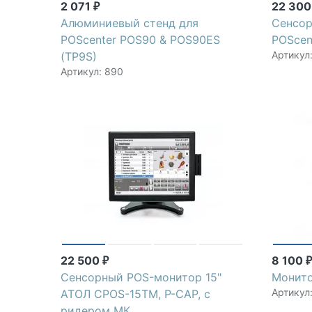
2 071
22 30
₽
Алюминиевый стенд для
Сенсо
POScenter POS90 & POS90ES
POScen
Артикул
(TP9S)
Артикул: 890
22 500
8 100
₽
Сенсорный POS-монитор 15"
Монито
Артикул
АТОЛ CPOS-15TM, P-CAP, с
ридером МК