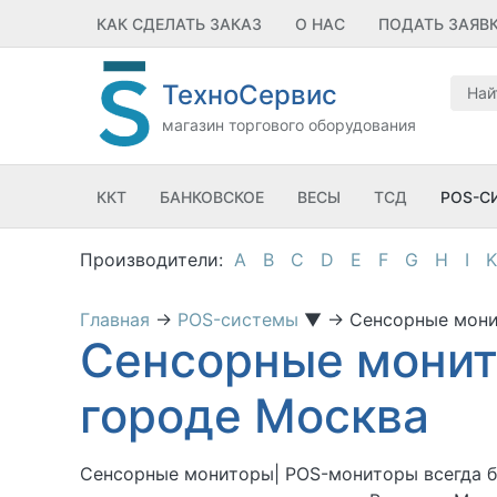
КАК СДЕЛАТЬ ЗАКАЗ
О НАС
ПОДАТЬ ЗАЯВ
ТехноСервис
магазин торгового оборудования
ККТ
БАНКОВСКОЕ
ВЕСЫ
ТСД
POS-С
A
B
C
D
E
F
G
H
I
K
Главная
→
POS-системы
▼
→
Сенсорные мон
Сенсорные монит
городе Москва
Сенсорные мониторы| POS-мониторы
всегда 