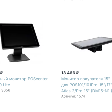
0
13 466
₽
₽
ный монитор POScenter
Монитор покупателя 15",
 Lite
для POS101/101Pro-15"/17"/
: 3056
Atlas-2/Pro 15" (DM15-N1 
Артикул: 1574