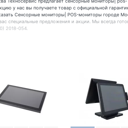
ква Техносервис предлагает сенсорные мониторы| pos-
укцию у нас вы получаете товар с официальной гаранти
аказать Сенсорные мониторы| POS-мониторы городе Мо
 вас специальные предложения и акции. Мы всегда гот
0) 2018-054.
ense
|
MERTRADE