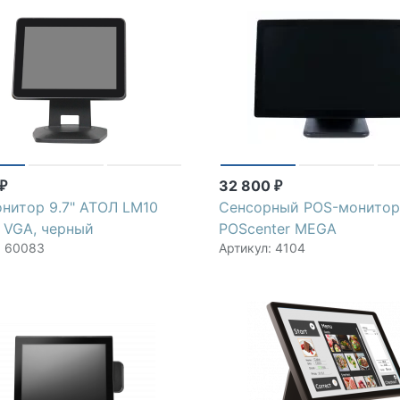
32 800
₽
₽
нитор 9.7" АТОЛ LM10
Сенсорный POS-монито
, VGA, черный
POScenter MEGA
: 60083
Артикул: 4104