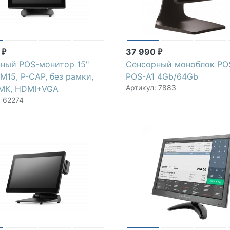
0
37 990
₽
₽
ный POS-монитор 15"
Сенсорный моноблок PO
M15, P-CAP, без рамки,
POS-A1 4Gb/64Gb
Артикул: 7883
МК, HDMI+VGA
: 62274