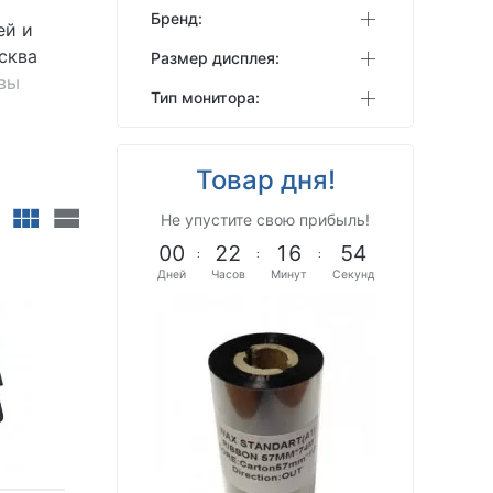
Бренд:
ей и
сква
Размер дисплея:
овы
Тип монитора:
Товар дня!
Не упустите свою прибыль!
0
0
2
2
1
6
5
2
:
:
:
Дней
Часов
Минут
Секунд