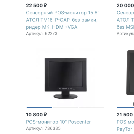
22 500
20 00
₽
Сенсорный POS-монитор 15.6"
Сенсор
АТОЛ TM16, P-CAP, без рамки,
АТОЛ T
ридер МК, HDMI+VGA
без MS
Артикул: 62273
Артикул
10 800
21 50
₽
POS-монитор 10" Poscenter
POS мо
Артикул: 736335
PayTor