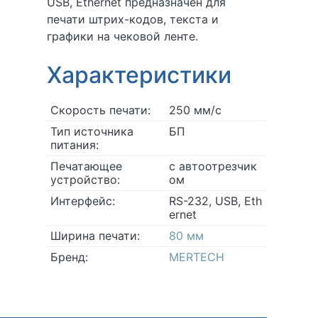
USB, Ethernet предназначен для
печати штрих-кодов, текста и
графики на чековой ленте.
Характеристики
Скорость печати:
250 мм/с
Тип источника
БП
питания:
Печатающее
с автоотрезчик
устройство:
ом
Интерфейс:
RS-232, USB, Eth
ernet
Ширина печати:
80 мм
Бренд:
MERTECH