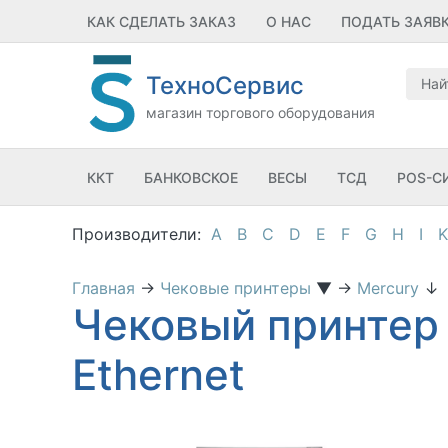
КАК СДЕЛАТЬ ЗАКАЗ
О НАС
ПОДАТЬ ЗАЯВ
ТехноСервис
магазин торгового оборудования
ККТ
БАНКОВСКОЕ
ВЕСЫ
ТСД
POS-С
A
B
C
D
E
F
G
H
I
K
Главная
→
Чековые принтеры
▼
→
Mercury
↓
Чековый принтер
Ethernet