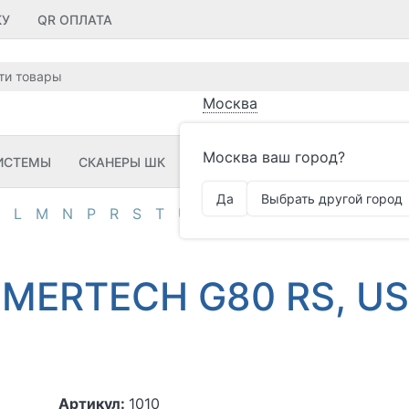
КУ
QR ОПЛАТА
Москва
Москва ваш город?
ИСТЕМЫ
СКАНЕРЫ ШК
ПРИНТЕРЫ ШК
ПО
ЗИП
Да
Выбрать другой город
L
M
N
P
R
S
T
U
V
Z
А
Д
И
К
М
О
П
 MERTECH G80 RS, US
Артикул:
1010