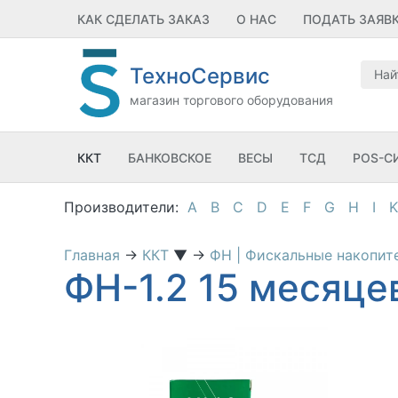
КАК СДЕЛАТЬ ЗАКАЗ
О НАС
ПОДАТЬ ЗАЯВ
ТехноСервис
магазин торгового оборудования
ККТ
БАНКОВСКОЕ
ВЕСЫ
ТСД
POS-С
A
B
C
D
E
F
G
H
I
K
Главная
→
ККТ
▼
→
ФН | Фискальные накопи
ФН-1.2 15 месяце