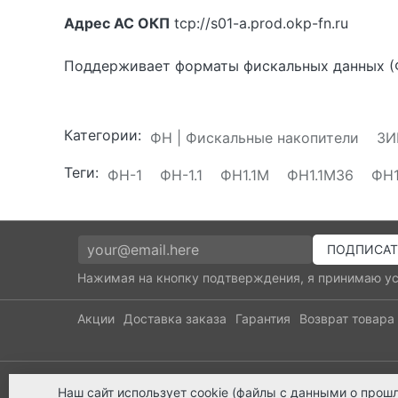
Адрес АС ОКП
tcp://s01-a.prod.okp-fn.ru
Поддерживает форматы фискальных данных (ФФД
Категории:
ФН | Фискальные накопители
ЗИ
Теги:
ФН-1
ФН-1.1
ФН1.1М
ФН1.1М36
ФН1
Нажимая на кнопку подтверждения, я принимаю у
Акции
Доставка заказа
Гарантия
Возврат товара
8 800 2018-054
8 800 300
Наш сайт
использует cookie
(файлы с данными о прошл