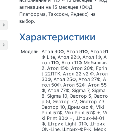
исполнение ИН15-4 15 месяцев + Код
активации на 15 месяцев (ОФД
Платформа, Таксокм, Яндекс) на
выбор.
Характеристики
Модель
Атол 90Ф, Атол 91Ф, Атол 91
Ф Lite, Атол 92Ф, Атол 1Ф, А
тол 11Ф, Атол 11Ф Мобильны
й, Атол 15Ф, Атол 20Ф, Fprin
t-22ПТК, Атол 22 v2 Ф, Атол
30Ф, Атол 25Ф, Атол 27Ф, А
тол 50Ф, Атол 52Ф, Атол 55
Ф, Атол 77Ф, Sigma 7, Sigma
8, Sigma 10, Эвотор 5, Эвото
р 5I, Эвотор 7.2, Эвотор 7.3,
Эвотор 10, Дримкас Ф, Viki
Print 57Ф, Viki Print 57Ф +, Vi
ki Print 80Ф +, Штрих-М-01
Ф, Штрих-Light-01Ф, Штрих-
ON-Line, Штрих-ФР-К, Мерк