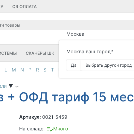
КУ
QR ОПЛАТА
Москва
Москва ваш город?
ИСТЕМЫ
СКАНЕРЫ ШК
ПРИНТЕРЫ ШК
ПО
ЗИП
Да
Выбрать другой город
L
M
N
P
R
S
T
U
V
Z
А
Д
И
К
М
О
П
тели
▼
↓
в + ОФД тариф 15 ме
Артикул:
0021-5459
На складе:
Много