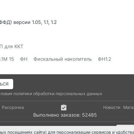
) версии 1.05, 1.1, 1.2
П для ККТ
.1М 15
ФН
Фискальный накопитель
ФН1.2
словия
политики обработки персональных данных
Рассрочка
Новости
Мага
Выполнено заказов: 52485
-43-28
ts@ts21.ru
ых посещениях сайта) для персонализации сервисов и удобства