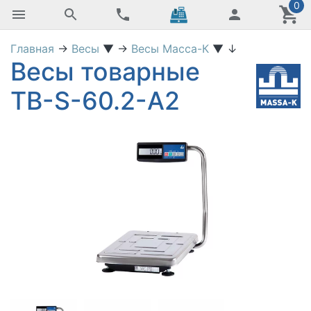
0
Главная
→
Весы
▼
→
Весы Масса-К
▼
↓
Весы товарные
ТВ-S-60.2-А2