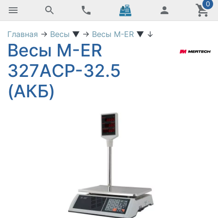
0
Главная
→
Весы
▼
→
Весы M-ER
▼
↓
Весы M-ER
327АCP-32.5
(АКБ)