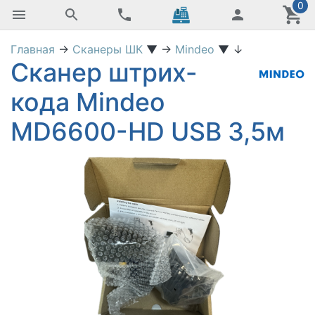
0
Главная
→
Сканеры ШК
▼
→
Mindeo
▼
↓
Сканер штрих-
кода Mindeo
MD6600-HD USB 3,5м