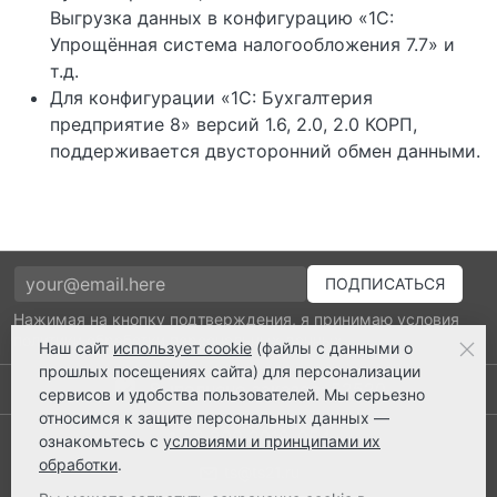
Выгрузка данных в конфигурацию «1С:
Упрощённая система налогообложения 7.7» и
т.д.
Для конфигурации «1С: Бухгалтерия
предприятие 8» версий 1.6, 2.0, 2.0 КОРП,
поддерживается двусторонний обмен данными.
Нажимая на кнопку подтверждения, я принимаю условия
политики обработки персональных данных
Наш сайт
использует cookie
(файлы с данными о
прошлых посещениях сайта) для персонализации
Выполнено заказов: 52520
сервисов и удобства пользователей. Мы серьезно
относимся к защите персональных данных —
8 800 2018-054
ознакомьтесь с
условиями и принципами их
обработки
.
ts@ts21.ru