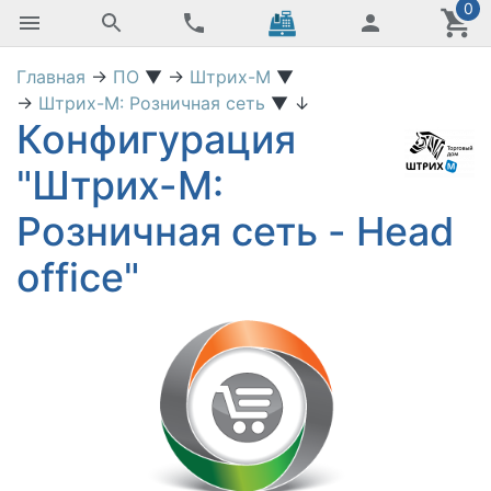
0
Главная
→
ПО
▼
→
Штрих-М
▼
→
Штрих-М: Розничная сеть
▼
↓
Конфигурация
"Штрих-М:
Розничная сеть - Head
office"