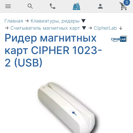
0
Главная
→
Клавиатуры, ридеры
▼
→
Cчитыватель магнитных карт
▼
→
CipherLab
↓
Ридер магнитных
карт CIPHER 1023-
2 (USB)