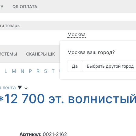
КУ
QR ОПЛАТА
Москва
Москва ваш город?
ИСТЕМЫ
СКАНЕРЫ ШК
ПРИНТЕРЫ ШК
ПО
ЗИП
Да
Выбрать другой город
L
M
N
P
R
S
T
U
V
Z
А
Д
И
К
М
О
П
я лента
▼
↓
*12 700 эт. волнисты
Артикул:
0021-2162