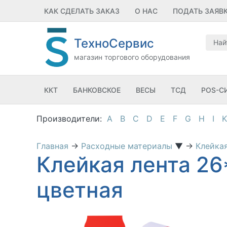
КАК СДЕЛАТЬ ЗАКАЗ
О НАС
ПОДАТЬ ЗАЯВ
ТехноСервис
магазин торгового оборудования
ККТ
БАНКОВСКОЕ
ВЕСЫ
ТСД
POS-С
A
B
C
D
E
F
G
H
I
K
Главная
→
Расходные материалы
▼
→
Клейка
Клейкая лента 26
цветная