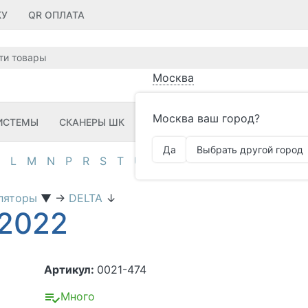
КУ
QR ОПЛАТА
Москва
Москва ваш город?
ИСТЕМЫ
СКАНЕРЫ ШК
ПРИНТЕРЫ ШК
ПО
ЗИП
Да
Выбрать другой город
L
M
N
P
R
S
T
U
V
Z
А
Д
И
К
М
О
П
ляторы
▼
→
DELTA
↓
12022
Артикул:
0021-474
Много