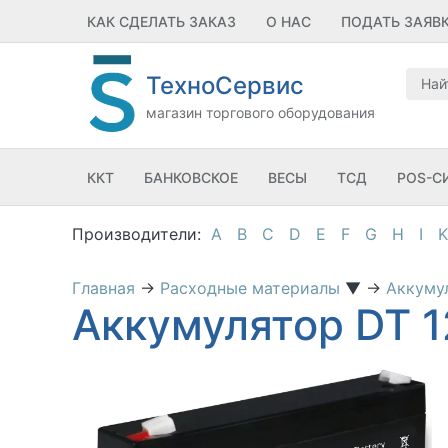
КАК СДЕЛАТЬ ЗАКАЗ
О НАС
ПОДАТЬ ЗАЯВ
ТехноСервис
магазин торгового оборудования
ККТ
БАНКОВСКОЕ
ВЕСЫ
ТСД
POS-С
A
B
C
D
E
F
G
H
I
K
Главная
→
Расходные материалы
▼
→
Аккуму
Аккумулятор DT 